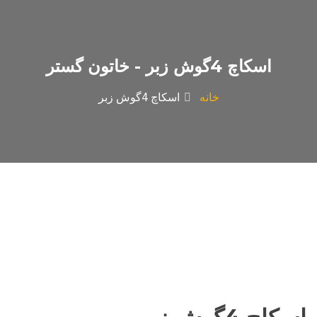
اسکاچ 4گوش زبر - خاتون گستر
خانه
اسکاچ 4گوش زبر