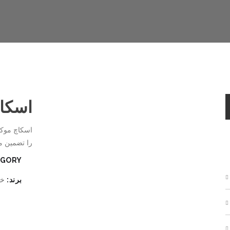
اسکا
اسکاچ موک
را تضمین م
GORY:
برند:
خا