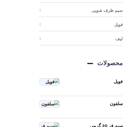
سیم ظرف شویی
فویل
لیف
محصولات
فویل
سلفون
سیم فر 20 گرمی