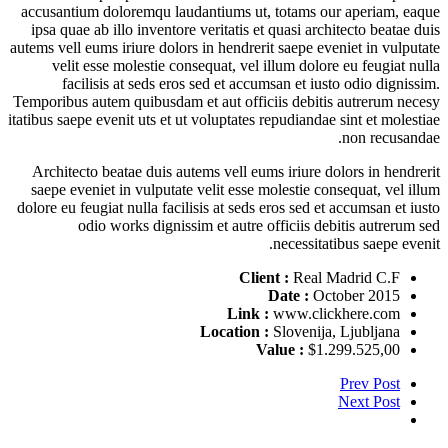
accusantium doloremqu laudantiums ut, totams our aperiam, eaque
ipsa quae ab illo inventore veritatis et quasi architecto beatae duis
autems vell eums iriure dolors in hendrerit saepe eveniet in vulputate
velit esse molestie consequat, vel illum dolore eu feugiat nulla
facilisis at seds eros sed et accumsan et iusto odio dignissim.
Temporibus autem quibusdam et aut officiis debitis autrerum necesy
itatibus saepe evenit uts et ut voluptates repudiandae sint et molestiae
non recusandae.
Architecto beatae duis autems vell eums iriure dolors in hendrerit
saepe eveniet in vulputate velit esse molestie consequat, vel illum
dolore eu feugiat nulla facilisis at seds eros sed et accumsan et iusto
odio works dignissim et autre officiis debitis autrerum sed
necessitatibus saepe evenit.
Client :
Real Madrid C.F
Date :
October 2015
Link :
www.clickhere.com
Location :
Slovenija, Ljubljana
Value :
$1.299.525,00
Prev Post
Next Post