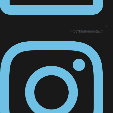
info@khatongostar.ir