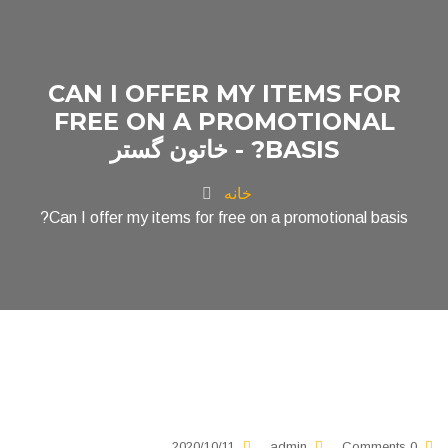
CAN I OFFER MY ITEMS FOR
FREE ON A PROMOTIONAL
BASIS? - خاتون گستر
خانه
Can I offer my items for free on a promotional basis?
2020/10/11
admin
0 Comments